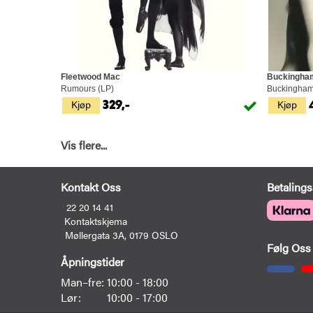
Fleetwood Mac
Buckingha
Rumours (LP)
Buckingham 
Kjøp
Kjøp
329,-
Vis flere...
Kontakt Oss
Betalings
22 20 14 41
Kontaktskjema
Møllergata 3A, 0179 OSLO
Følg Oss
Åpningstider
Man–fre:
10:00 - 18:00
Lør:
10:00 - 17:00