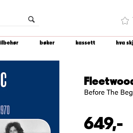
Du er
1 500
kroner unna å få fri frakt!
tilbehør
bøker
kassett
hva sk
Fleetwoo
Before The Begi
649,-