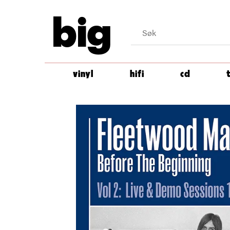
big
vinyl
hifi
cd