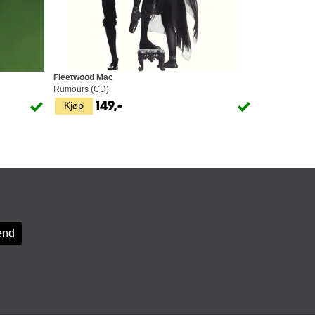
Fleetwood Mac
Rumours (CD)
Kjøp
149,-