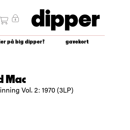
dipper
jer på big dipper?
gavekort
d Mac
nning Vol. 2: 1970 (3LP)