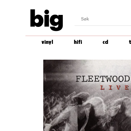
big
vinyl
hifi
cd