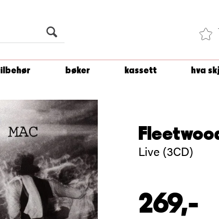
Du er
1 500
kroner unna å få fri frakt!
tilbehør
bøker
kassett
hva sk
Fleetwoo
Live (3CD)
269,-