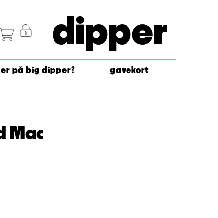
dipper
jer på big dipper?
gavekort
d Mac