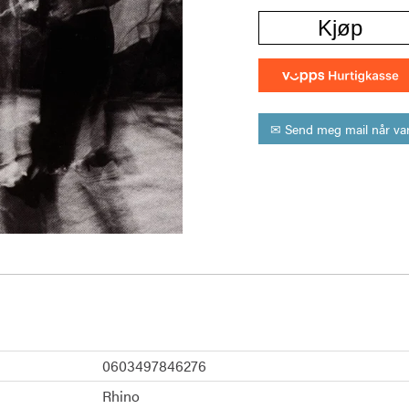
Kjøp
✉ Send meg mail når var
0603497846276
Rhino