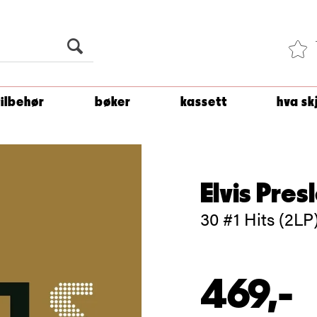
Du er
1 500
kroner unna å få fri frakt!
tilbehør
bøker
kassett
hva sk
Elvis Pres
30 #1 Hits (2LP
469,-