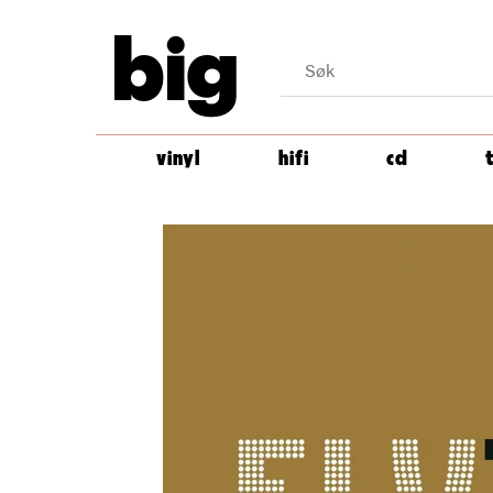
big
vinyl
hifi
cd