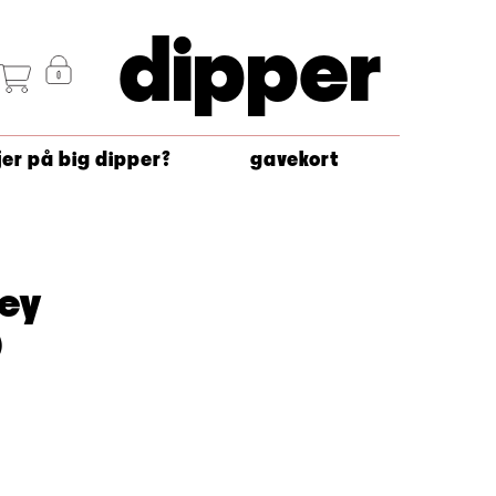
dipper
jer på big dipper?
gavekort
ley
)