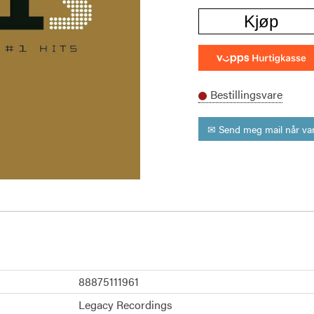
Kjøp
Bestillingsvare
✉ Send meg mail når var
88875111961
Legacy Recordings