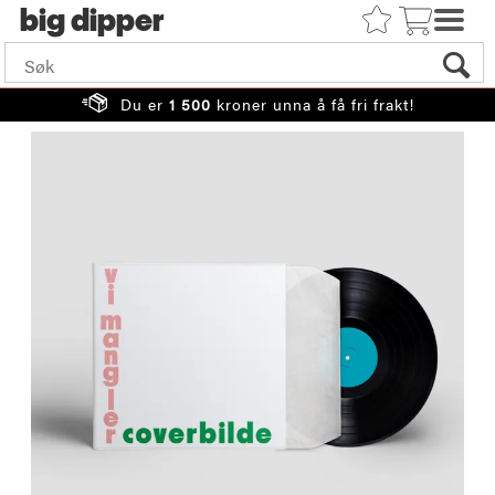
big
Du er
1 500
kroner unna å få fri frakt!