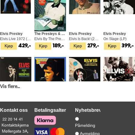
Elvis Presley
The Presleys & David Ritz
Elvis Presley
Elvis Presley
Elvis Live 1972 (2LP)
Elvis By The Presleys (BOK)
Elvis Is Back! (2CD)
On Stage (LP)
Kjøp
Kjøp
Kjøp
Kjøp
429,-
189,-
279,-
399,-
Vis flere...
Elvis Presley
Elvis Presley
Elvis Presley
Elvis Presley
Back In Memphis (LP)
Gold Records Volume 5 (LP)
Aloha From Hawaii Via Satellite (2LP)
Elvis 56 - LTD (LP)
Kjøp
Kjøp
Kjøp
Kjøp
649,-
649,-
529,-
469,-
Kontakt oss
Betalingsalternativer
Nyhetsbrev
22 20 14 41
Kontaktskjema
Påmelding
Møllergata 3A,
Avmelding