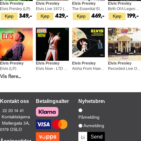
Elvis Presley
Elvis Presley
Elvis Presley
Elvis Presley
Elvis Presley (LP)
Elvis Live 1972 (2LP)
The Essential Elvis Presley (2LP)
Birth Of A Legend... (LP)
Kjøp
Kjøp
Kjøp
Kjøp
349,-
429,-
469,-
199,-
Elvis Presley
Elvis Presley
Elvis Presley
Elvis Presley
Elvis (LP)
Elvis Now - LTD (LP)
Aloha From Hawaii…Legacy Edition (2CD)
Recorded Live On Stage In… - LTD (4LP)
Kjøp
Kjøp
Kjøp
Kjøp
Vis flere...
479,-
399,-
249,-
1 079
Kontakt oss
Betalingsalternativer
Nyhetsbrev
22 20 14 41
Kontaktskjema
Påmelding
Møllergata 3A,
Elvis Presley
Elvis Presley
Elvis Presley
Elvis Presley
Avmelding
0179 OSLO
On Stage (LP)
Merry Christmas Baby (LP)
Original Album Classics 2 (5CD)
Aloha From Hawaii Via Satellite (3CD+BD)
Kjøp
Kjøp
Kjøp
Kjøp
399,-
429,-
279,-
769,-