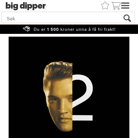
big
Du er
1 500
kroner unna å få fri frakt!