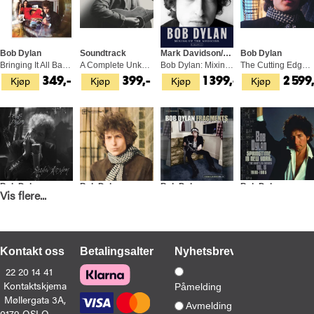
Bob Dylan
Soundtrack
Mark Davidson/Parker Fishel
Bob Dylan
Bringing It All Back Home (LP)
A Complete Unknown OST - LTD (LP)
Bob Dylan: Mixing Up The Medicine (BOK)
The Cutting Edge 1965-1966… (6CD)
Kjøp
Kjøp
Kjøp
Kjøp
349,-
399,-
1 399,-
2 599
Bob Dylan
Bob Dylan
Bob Dylan
Bob Dylan
Vis flere...
Shadow Kingdom (CD)
Blonde On Blonde (2LP)
Fragments - Time Out Of Mind… (2CD)
Springtime In New York… (2CD)
Kjøp
Kjøp
Kjøp
Kjøp
229,-
429,-
369,-
329,-
Kontakt oss
Betalingsalternativer
Nyhetsbrev
22 20 14 41
Kontaktskjema
Påmelding
Møllergata 3A,
Avmelding
0179 OSLO