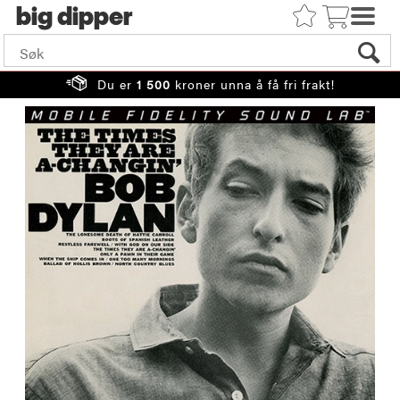
big
Du er
1 500
kroner unna å få fri frakt!