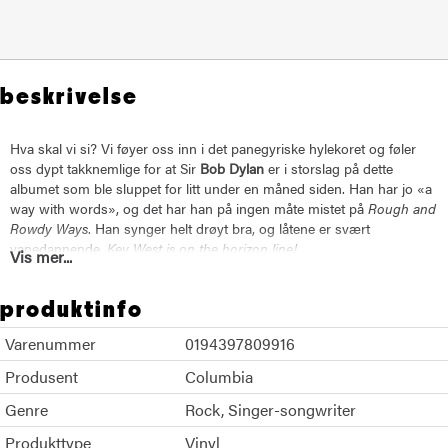
beskrivelse
Hva skal vi si? Vi føyer oss inn i det panegyriske hylekoret og føler
oss dypt takknemlige for at Sir
Bob Dylan
er i storslag på dette
albumet som ble sluppet for litt under en måned siden. Han har jo «a
way with words», og det har han på ingen måte mistet på
Rough and
Rowdy Ways
. Han synger helt drøyt bra, og låtene er svært
vanedannende.
Key West is on the horizon line!
Vis mer...
produktinfo
Det er godt mulig at 2020 kommer til å stå igjen som det dølleste året
i manns minne, men vi fikk i hvert fall
Rough and Rowdy Ways
. Det
Varenummer
0194397809916
hjelper på!
Produsent
Columbia
Genre
Rock
Singer-songwriter
Produkttype
Vinyl