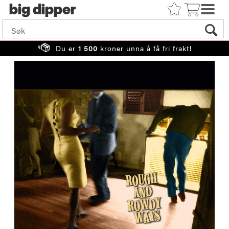
big
Du er
1 500
kroner unna å få fri frakt!