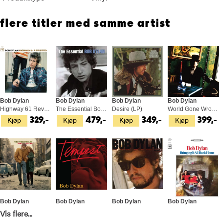
flere titler med samme artist
Bob Dylan
Bob Dylan
Bob Dylan
Bob Dylan
Highway 61 Revisited (LP)
The Essential Bob Dylan (2LP)
Desire (LP)
World Gone Wrong (LP)
Kjøp
Kjøp
Kjøp
Kjøp
329,-
479,-
349,-
399,-
Bob Dylan
Bob Dylan
Bob Dylan
Bob Dylan
The Freewheelin' Bob Dylan (LP)
Tempest (2LP)
Infidels (LP)
Bringing It All Back Home (LP)
Vis flere...