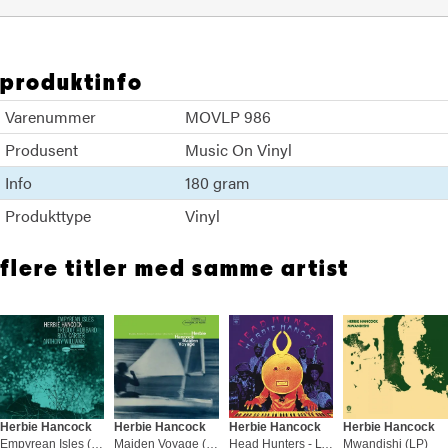
produktinfo
Varenummer
MOVLP 986
Produsent
Music On Vinyl
Info
180 gram
Produkttype
Vinyl
flere titler med samme artist
Herbie Hancock
Herbie Hancock
Herbie Hancock
Herbie Hancock
Empyrean Isles (LP)
Maiden Voyage (LP)
Head Hunters - LTD 45rpm (2LP)
Mwandishi (LP)