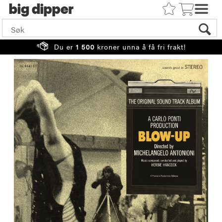
big
Du er
1 500
kroner unna å få fri frakt!