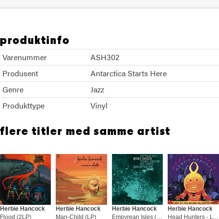
produktinfo
Varenummer
ASH302
Produsent
Antarctica Starts Here
Genre
Jazz
Produkttype
Vinyl
flere titler med samme artist
Herbie Hancock
Herbie Hancock
Herbie Hancock
Herbie Hancock
Flood (2LP)
Man-Child (LP)
Empyrean Isles (LP)
Head Hunters - LTD 45rpm (2LP)