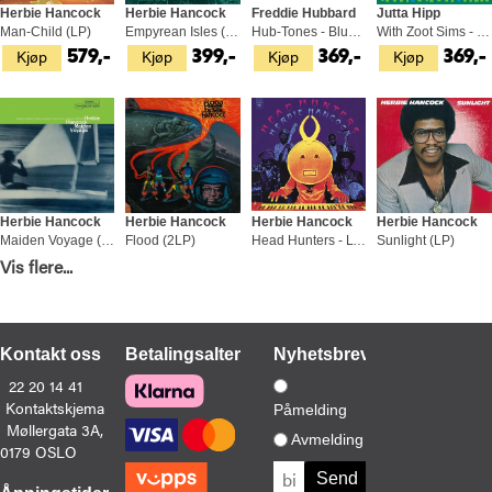
Herbie Hancock
Herbie Hancock
Freddie Hubbard
Jutta Hipp
Man-Child (LP)
Empyrean Isles (LP)
Hub-Tones - Blue Note 80 (LP)
With Zoot Sims - Blue Note 80 (LP)
Kjøp
Kjøp
Kjøp
Kjøp
579,-
399,-
369,-
369,-
Herbie Hancock
Herbie Hancock
Herbie Hancock
Herbie Hancock
Maiden Voyage (LP)
Flood (2LP)
Head Hunters - LTD 45rpm (2LP)
Sunlight (LP)
Kjøp
Kjøp
Kjøp
Kjøp
Vis flere...
349,-
999,-
1 049,-
399,-
Kontakt oss
Betalingsalternativer
Nyhetsbrev
22 20 14 41
Kontaktskjema
Påmelding
Møllergata 3A,
Herbie Hancock
Herbie Hancock
Herbie Hancock
Herbie Hancock
Avmelding
0179 OSLO
Speak Like A Child (LP)
Mwandishi - LTD (LP)
Blow-Up - OST (LP)
Fat Albert Rotunda (LP)
Kjøp
Kjøp
Kjøp
Kjøp
449,-
399,-
399,-
449,