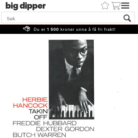
big
Du er
1 500
kroner unna å få fri frakt!