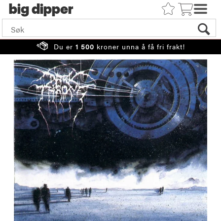
big
Du er
1 500
kroner unna å få fri frakt!