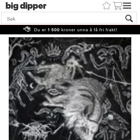
big
Du er
1 500
kroner unna å få fri frakt!