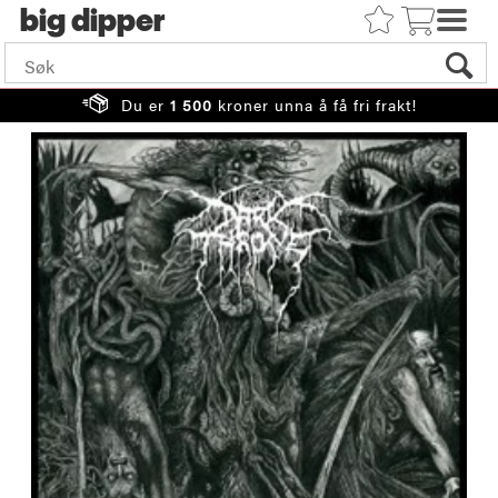
big
Du er
1 500
kroner unna å få fri frakt!