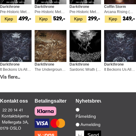
Darkthrone
Darkthrone
Darkthrone
Coffin Storm
Pre-Historic Metal - LTD (LP)
Pre-Historic Metal - LTD (LP)
Pre-Historic Metal (LP)
Arcana Rising (CD)
Kjøp
Kjøp
Kjøp
Kjøp
499,-
529,-
299,-
249,-
Darkthrone
Darkthrone
Darkthrone
Darkthrone
It Beckons Us All - LTD (LP)
The Underground Resistance (LP)
Sardonic Wrath (CD)
It Beckons Us All - Deluxe Box (LP+CD)
Kjøp
Kjøp
Kjøp
Kjøp
Vis flere...
549,-
449,-
169,-
1 699,
Kontakt oss
Betalingsalternativer
Nyhetsbrev
22 20 14 41
Kontaktskjema
Påmelding
Møllergata 3A,
Avmelding
0179 OSLO