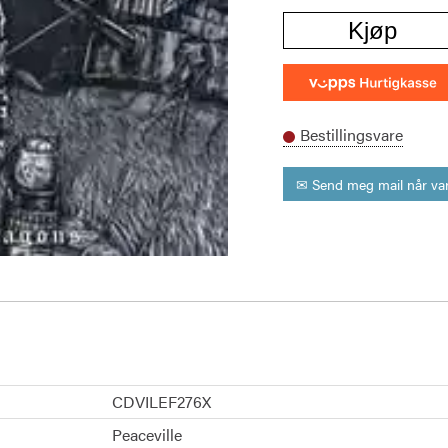
Kjøp
Bestillingsvare
✉ Send meg mail når var
CDVILEF276X
Peaceville