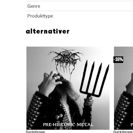
Genre
Produkttype
alternativer
36%
Darkthrone
Darkthrone