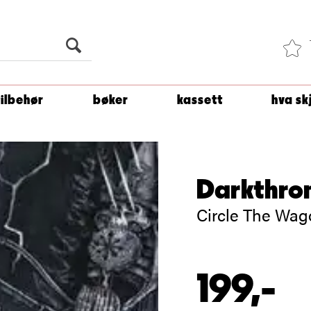
Du er
1 500
kroner unna å få fri frakt!
tilbehør
bøker
kassett
hva sk
Darkthro
Circle The Wago
199,-