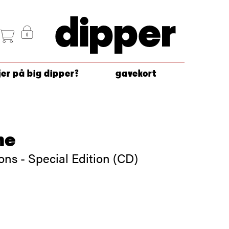
dipper
jer på big dipper?
gavekort
ne
ns - Special Edition (CD)