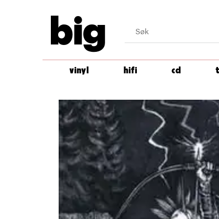
big
vinyl
hifi
cd