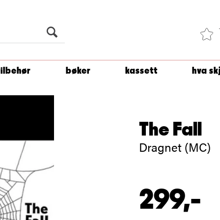
Du er
1 500
kroner unna å få fri frakt!
tilbehør
bøker
kassett
hva sk
The Fall
Dragnet (MC)
299,-