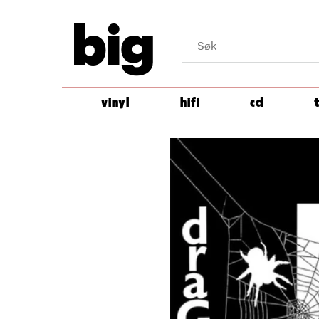
big
vinyl
hifi
cd