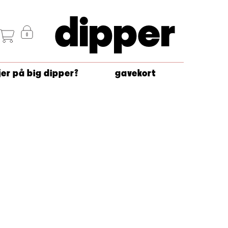
dipper
jer på big dipper?
gavekort