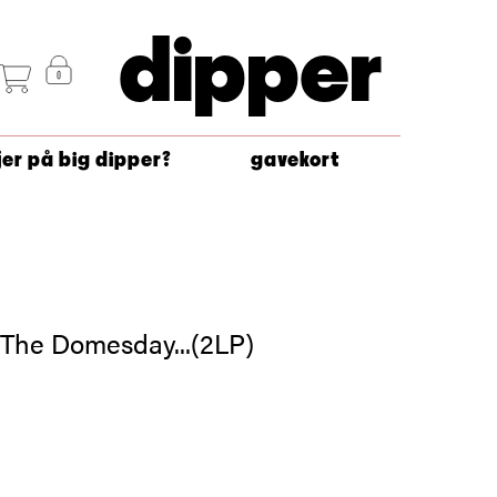
dipper
jer på big dipper?
gavekort
 The Domesday...(2LP)