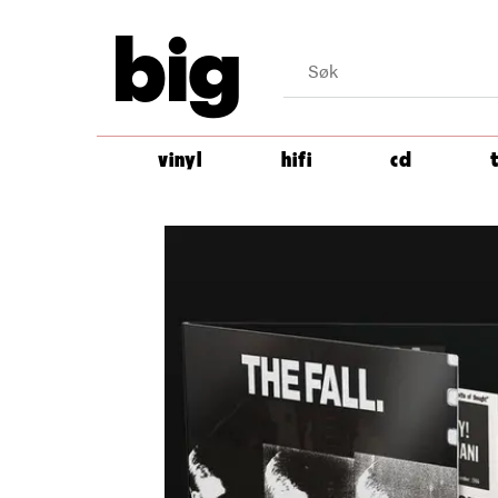
big
vinyl
hifi
cd