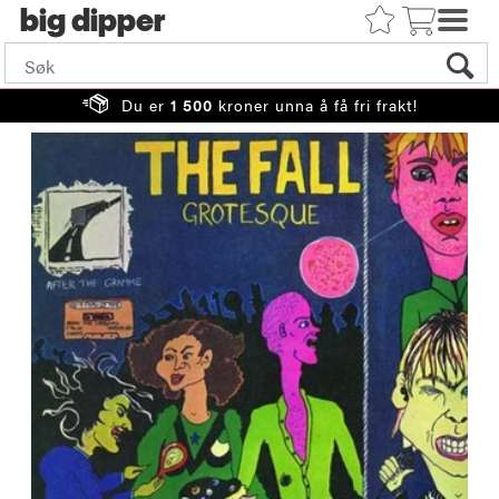
big
Du er
1 500
kroner unna å få fri frakt!