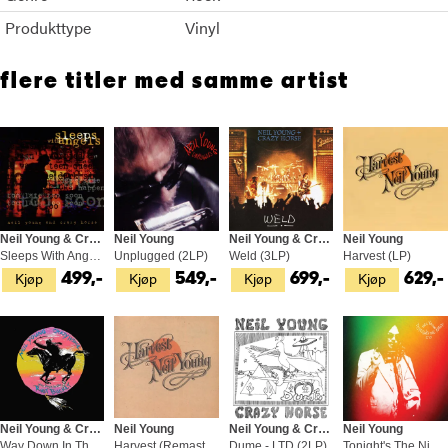
på
Barn
kan om
Sleeps with Angels
(1994) og
Zuma
(1975), der det
går fra akustiske til det elektriske og tilbake igjen. Den ville hesten
Produkttype
Vinyl
som etter mye hardt arbeid ble tam, for så med ett å bli spinnvill igjen.
Ti låter på litt over førti minutter. En liten drøm av en plate.
flere titler med samme artist
Neil Young Crazy Horse
Neil Young & Crazy Horse
Neil Young
Neil Young & Crazy Horse
Neil Young
Sleeps With Angels (2LP)
Unplugged (2LP)
Weld (3LP)
Harvest (LP)
Kjøp
Kjøp
Kjøp
Kjøp
499,-
549,-
699,-
629,-
Neil Young & Crazy Horse
Neil Young
Neil Young & Crazy Horse
Neil Young
Way Down In The Rust Bucket - LTD (4LP)
Harvest (Remastered) (CD)
Dume - LTD (2LP)
Tonight's The Night 50 (2LP)