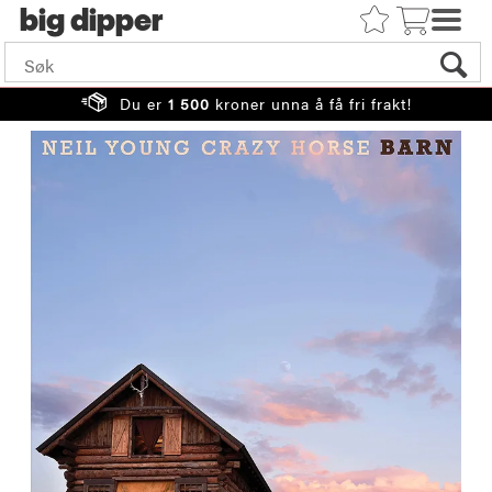
big
Du er
1 500
kroner unna å få fri frakt!