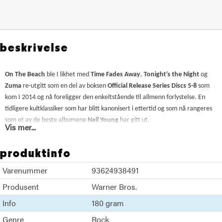
beskrivelse
On The Beach
ble I likhet med
Time Fades Away
,
Tonight’s the Night
og
Zuma
re-utgitt som en del av boksen
Official Release Series Discs 5-8
som
kom I 2014 og nå foreligger den enkeltstående til allmenn forlystelse. En
tidligere kultklassiker som har blitt kanonisert i ettertid og som nå rangeres
som et av de beste albumene
Neil Young
har gitt ut.
Vis mer...
Platen har en særegen sound innenfor Neil Young-universet som delvis
produktinfo
skyldes den unike miksen av musikere som medvirker, som blant andre
Levon, Helm
,
Rick Danko
,
Ralph Molina
,
David Crosby
og
Rusty Kershaw
.
Varenummer
93624938491
Det opprinnelige coverkonseptet er ivaretatt på denne utgaven, komplett
Produsent
Warner Bros.
med trykk på innsiden av coveret og liner notes på innerposen. Remastret
fra originale master tapes av
Chris Bellman
hos
Bernie Grundman
Info
180 gram
Mastering
.
Genre
Rock