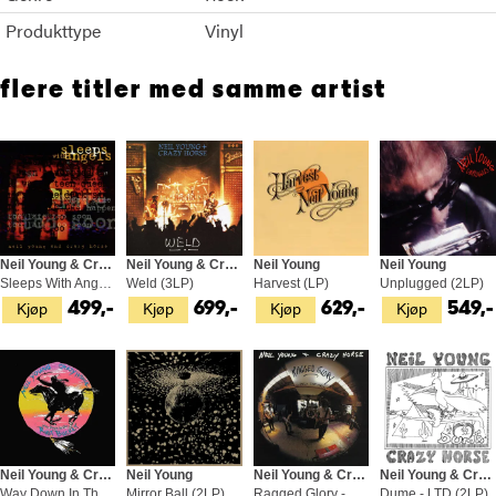
Produkttype
Vinyl
flere titler med samme artist
Neil Young & Crazy Horse
Neil Young & Crazy Horse
Neil Young
Neil Young
Sleeps With Angels (2LP)
Weld (3LP)
Harvest (LP)
Unplugged (2LP)
Kjøp
Kjøp
Kjøp
Kjøp
499,-
699,-
629,-
549,-
Neil Young & Crazy Horse
Neil Young
Neil Young & Crazy Horse
Neil Young & Crazy Horse
Way Down In The Rust Bucket - LTD (4LP)
Mirror Ball (2LP)
Ragged Glory - Smell The Horse (3LP)
Dume - LTD (2LP)