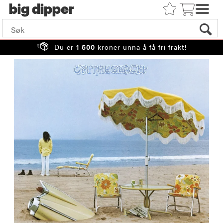
big
Du er
1 500
kroner unna å få fri frakt!