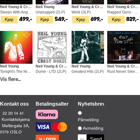
Neil Young & Crazy Horse
Neil Young
Neil Young & Crazy Horse
Neil Young & Crazy Horse
Sleeps With Angels (2LP)
Unplugged (2LP)
Weld (3LP)
Ragged Glory - Smell The Horse (3LP)
Kjøp
Kjøp
Kjøp
Kjøp
499,-
549,-
699,-
829,-
Neil Young
Neil Young & Crazy Horse
Neil Young
Neil Young & Crazy Horse
Tonight's The Night 50 (2LP)
Dume - LTD (2LP)
Greatest Hits (2LP)
Rust Never Sleeps (LP)
Kjøp
Kjøp
Kjøp
Kjøp
Vis flere...
579,-
479,-
579,-
349,-
Kontakt oss
Betalingsalternativer
Nyhetsbrev
22 20 14 41
Kontaktskjema
Påmelding
Møllergata 3A,
Neil Young
Neil Young & Crazy Horse
Neil Young
Neil Young & Crazy Horse
Avmelding
0179 OSLO
Mirror Ball (2LP)
Way Down In The Rust Bucket - LTD (4LP)
Oceanside Countryside - LTD (LP)
Barn - LTD Indie (LP)
Kjøp
Kjøp
Kjøp
Kjøp
499,-
1 149,-
429,-
299,-