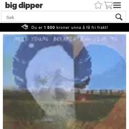
big
Du er
1 500
kroner unna å få fri frakt!