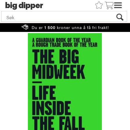
big
Du er
1 500
kroner unna å få fri frakt!