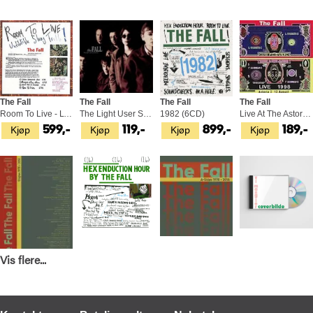
The Fall
The Fall
The Fall
The Fall
Room To Live - LTD (2LP)
The Light User Syndrome (CD)
1982 (6CD)
Live At The Astoria 1998 (CD)
Kjøp
Kjøp
Kjøp
Kjøp
599,-
119,-
899,-
189,-
Vis flere...
The Fall
The Fall
The Fall
The Fallen Divine
Singles 1978-2016: DLX Boxset (7CD)
Hex Enduction Hour (LP)
A-Sides 1978-2016 (3CD)
The Binding Cycle (CD)
Kjøp
Kjøp
Kjøp
Kjøp
1 049,-
549,-
449,-
99,-