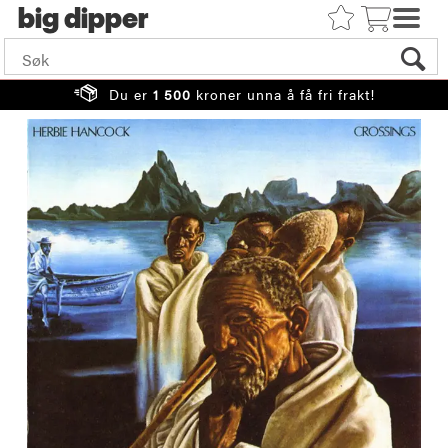
big
Du er
1 500
kroner unna å få fri frakt!