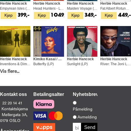
Herbie Hancock
Herbie Hancock
Herbie Hancock
Herbie Hancock
Empyrean Isles (LP)
Head Hunters - LTD 45rpm (2LP)
Maiden Voyage (LP)
Fat Albert Rotunda (LP)
Kjøp
Kjøp
Kjøp
Kjøp
399,-
1 049,-
349,-
449,
Herbie Hancock
Kimiko Kasai / Herbie Hancock
Herbie Hancock
Herbie Hancock
Inventions & Dimensions (LP)
Butterfly (LP)
Sunlight (LP)
River: The Joni Letters (2LP)
Kjøp
Kjøp
Kjøp
Kjøp
Vis flere...
369,-
549,-
399,-
599,-
Kontakt oss
Betalingsalternativer
Nyhetsbrev
22 20 14 41
Kontaktskjema
Påmelding
Møllergata 3A,
Herbie Hancock
Herbie Hancock
Herbie Hancock
Herbie Hancock
Avmelding
0179 OSLO
Mwandishi (LP)
Fat Albert Rotunda (LP)
Crossings (LP)
Mwandishi (LP)
Kjøp
Kjøp
Kjøp
Kjøp
569,-
399,-
449,-
399,-