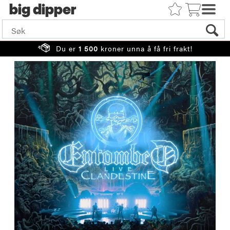
big
Du er
1 500
kroner unna å få fri frakt!