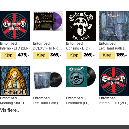
Entombed
Entombed
Entombed
Entombed
Inferno - LTD (2LP)
DCLXVI - To Ride Shoot… - LTD (LP)
Uprising - LTD (CD)
Left Hand Path (CD)
Kjøp
Kjøp
Kjøp
Kjøp
479,-
369,-
269,-
189,-
Entombed
Entombed
Entombed
Entombed
Morning Star - LTD (LP)
Left Hand Path (LP)
Entombed (LP)
Inferno - LTD (2LP)
Kjøp
Kjøp
Kjøp
Kjøp
Vis flere...
369,-
469,-
379,-
479,-