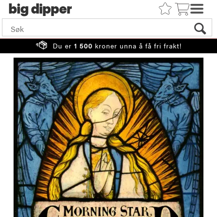
big
Du er
1 500
kroner unna å få fri frakt!