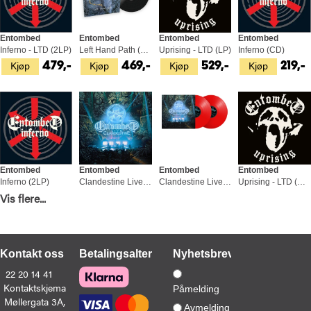
Entombed
Entombed
Entombed
Entombed
Inferno - LTD (2LP)
Left Hand Path (LP)
Uprising - LTD (LP)
Inferno (CD)
Kjøp
Kjøp
Kjøp
Kjøp
479,-
469,-
529,-
219,-
Entombed
Entombed
Entombed
Entombed
Inferno (2LP)
Clandestine Live - RSD (2LP)
Clandestine Live - RØD (2LP)
Uprising - LTD (CD)
Kjøp
Kjøp
Kjøp
Kjøp
Vis flere...
449,-
449,-
429,-
269,-
Kontakt oss
Betalingsalternativer
Nyhetsbrev
22 20 14 41
Kontaktskjema
Påmelding
Møllergata 3A,
Entombed
Nihilist
Entombed
Entombed
Avmelding