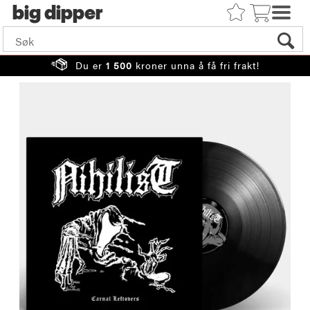
big
Du er
1 500
kroner unna å få fri frakt!