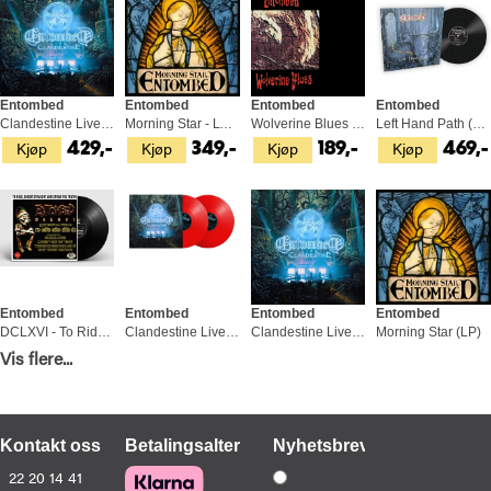
Entombed
Entombed
Entombed
Entombed
Clandestine Live - BLÅ (2LP)
Morning Star - LTD (LP)
Wolverine Blues (CD)
Left Hand Path (LP)
Kjøp
Kjøp
Kjøp
Kjøp
429,-
349,-
189,-
469,-
Entombed
Entombed
Entombed
Entombed
DCLXVI - To Ride Shoot Straight And…(LP)
Clandestine Live - RØD (2LP)
Clandestine Live - LILLA (2LP)
Morning Star (LP)
Kjøp
Kjøp
Kjøp
Kjøp
Vis flere...
329,-
429,-
429,-
299,-
Kontakt oss
Betalingsalternativer
Nyhetsbrev
22 20 14 41