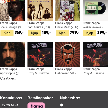
Frank Zappa
Frank Zappa
Frank Zappa
Frank Zappa
Joe's Garage (3LP)
Zoot Allures (CD)
Uncle Meat (2LP)
Waka/Jawaka - 50th Anniversary (LP)
Kjøp
Kjøp
Kjøp
Kjøp
769,-
189,-
799,-
399,-
Frank Zappa
Frank Zappa
Frank Zappa
Frank Zappa
Apostrophe ('): 50th… (5CD+BD-A)
Roxy & Elsewhere (2LP)
Halloween '78 - LTD (2LP)
Roxy & Elsewhere (CD)
Vis flere...
Kjøp
Kjøp
Kjøp
Kjøp
1 299,-
679,-
579,-
189,-
Kontakt oss
Betalingsalternativer
Nyhetsbrev
22 20 14 41