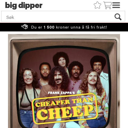
big
Du er
1 500
kroner unna å få fri frakt!