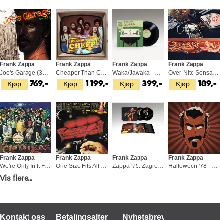
Frank Zappa
Frank Zappa
Frank Zappa
Frank Zappa
Joe's Garage (3LP)
Cheaper Than Cheap (3LP)
Waka/Jawaka - 50th Anniversary (LP)
Over-Nite Sensation (CD)
Kjøp
Kjøp
Kjøp
Kjøp
769,-
1 199,-
399,-
189,-
Frank Zappa
Frank Zappa
Frank Zappa
Frank Zappa
We're Only In It For The Money (CD)
One Size Fits All (LP)
Zappa '75: Zagreb/Ljubljana (2CD)
Halloween '78 - LTD (2LP)
Kjøp
Kjøp
Kjøp
Kjøp
Vis flere...
189,-
529,-
269,-
579,-
Kontakt oss
Betalingsalternativer
Nyhetsbrev