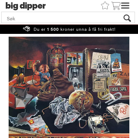
big
Du er
1 500
kroner unna å få fri frakt!