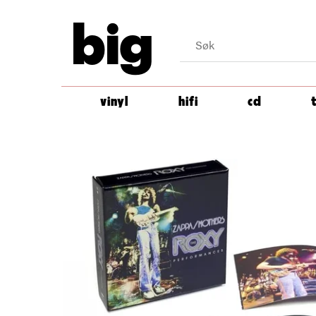
big
vinyl
hifi
cd