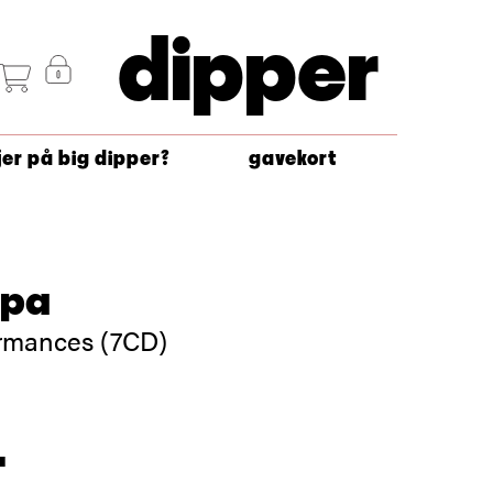
dipper
jer på big dipper?
gavekort
ppa
rmances (7CD)
-