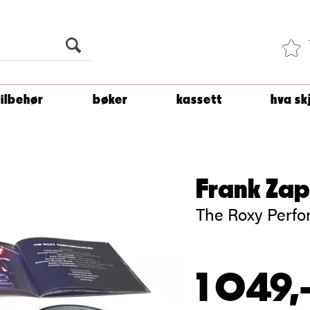
Du er
1 500
kroner unna å få fri frakt!
tilbehør
bøker
kassett
hva sk
Frank Za
The Roxy Perfo
1 049,