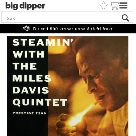
big
Du er
1 500
kroner unna å få fri frakt!