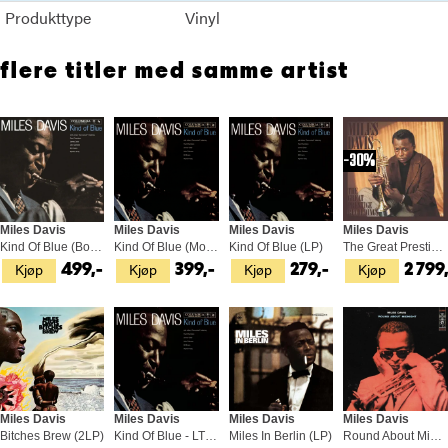
Produkttype
Vinyl
flere titler med samme artist
30%
Miles Davis
Miles Davis
Miles Davis
Miles Davis
Kind Of Blue (Bonustracks) (2LP)
Kind Of Blue (Mono) (LP)
Kind Of Blue (LP)
The Great Prestige Recordings (5LP)
Kjøp
Kjøp
Kjøp
Kjøp
499,-
399,-
279,-
2 799
Miles Davis
Miles Davis
Miles Davis
Miles Davis
Bitches Brew (2LP)
Kind Of Blue - LTD Blå (LP)
Miles In Berlin (LP)
Round About Midnight (LP)