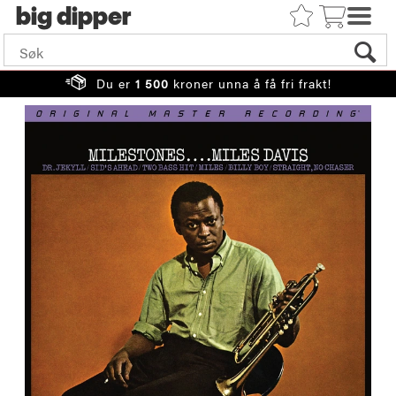
big
Du er
1 500
kroner unna å få fri frakt!