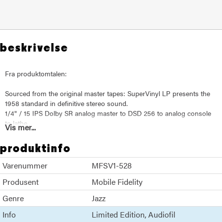
beskrivelse
Fra produktomtalen:
Sourced from the original master tapes: SuperVinyl LP presents the
1958 standard in definitive stereo sound.
1/4" / 15 IPS Dolby SR analog master to DSD 256 to analog console
to lathe.
Vis mer...
produktinfo
Varenummer
MFSV1-528
Produsent
Mobile Fidelity
Genre
Jazz
Info
Limited Edition
Audiofil