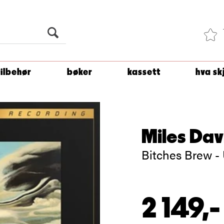
Du er
1 500
kroner unna å få fri frakt!
tilbehør
bøker
kassett
hva sk
Miles Dav
Bitches Brew -
2 149,-