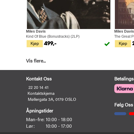
Miles Davis
Miles Davis
Kind Of Blue (Bonustracks) (2LP)
The Great P
Kjøp
Kjøp
499,-
Vis flere...
Kontakt Oss
Betalings
22 20 14 41
Kontaktskjema
Møllergata 3A, 0179 OSLO
Følg Oss
Åpningstider
Man–fre:
10:00 - 18:00
Lør:
10:00 - 17:00