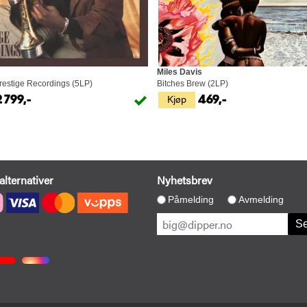
Miles Davis
restige Recordings (5LP)
Bitches Brew (2LP)
Kjøp
2 799,-
469,-
alternativer
Nyhetsbrev
Påmelding
Avmelding