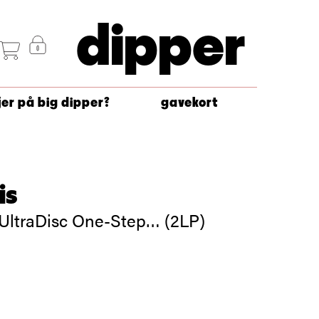
dipper
jer på big dipper?
gavekort
is
 UltraDisc One-Step… (2LP)