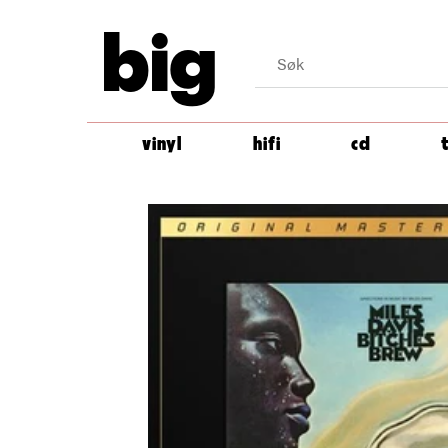
big
vinyl
hifi
cd