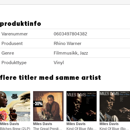
produktinfo
Varenummer
0603497804382
Produsent
Rhino Warner
Genre
Filmmusikk
Jazz
Produkttype
Vinyl
flere titler med samme artist
30%
Miles Davis
Miles Davis
Miles Davis
Miles Davis
Bitches Brew (2LP)
The Great Prestige Recordings (5LP)
Kind Of Blue (Mono) (LP)
Kind Of Blue (Bonustracks) (2LP)