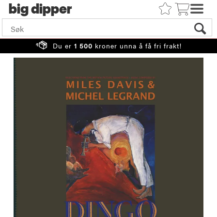
big
Du er
1 500
kroner unna å få fri frakt!