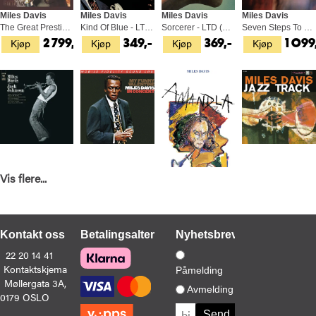
Miles Davis
Miles Davis
Miles Davis
Miles Davis
The Great Prestige Recordings (5LP)
Kind Of Blue - LTD Blå (LP)
Sorcerer - LTD (LP)
Seven Steps To Heaven - LTD (LP)
Kjøp
Kjøp
Kjøp
Kjøp
2 799,-
349,-
369,-
1 099
Vis flere...
Miles Davis
Miles Davis
Miles Davis
Miles Davis
A Tribute To Jack Johnson (LP)
My Funny Valentine (LP)
Amandla (LP)
Jazz Track (Mono) (LP)
Kjøp
Kjøp
Kjøp
Kjøp
349,-
769,-
349,-
369,-
Kontakt oss
Betalingsalternativer
Nyhetsbrev
22 20 14 41
Kontaktskjema
Påmelding
Møllergata 3A,
Avmelding
0179 OSLO