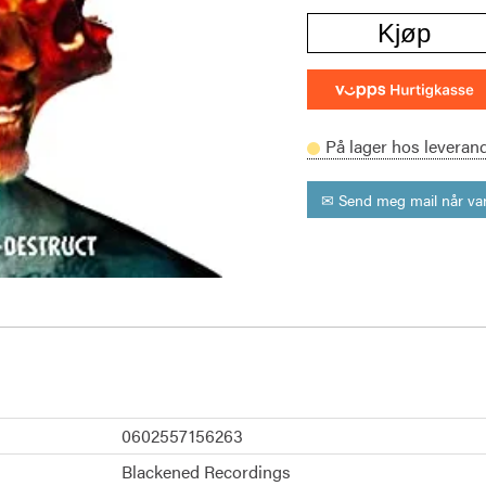
Kjøp
På lager hos leveran
✉ Send meg mail når var
0602557156263
Blackened Recordings