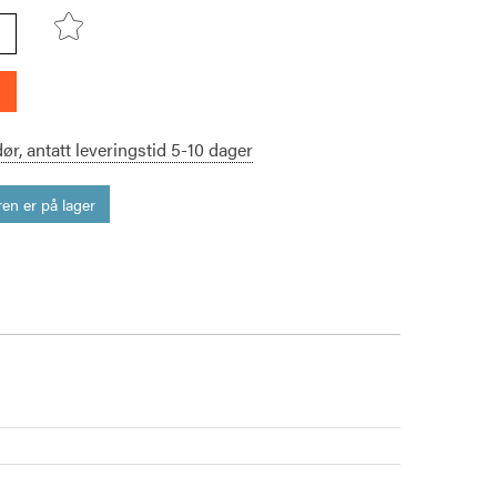
dør,
antatt leveringstid
5-10
dager
en er på lager