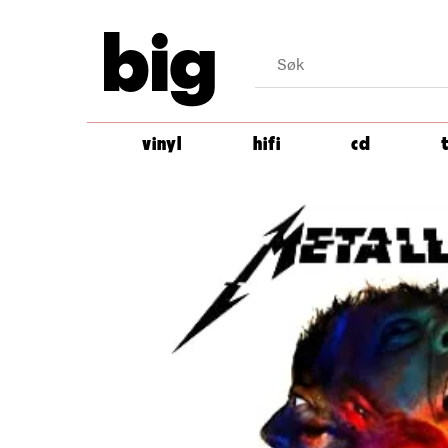
big
vinyl
hifi
cd