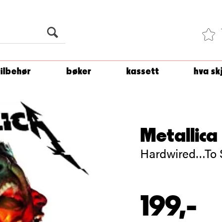
Du er
1 500
kroner unna å få fri frakt!
tilbehør
bøker
kassett
hva sk
Metallica
Hardwired…To S
199,-