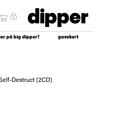
dipper
jer på big dipper?
gavekort
elf-Destruct (2CD)