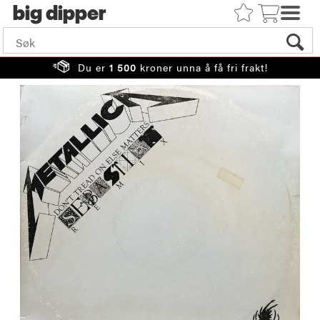
big
Du er
1 500
kroner unna å få fri frakt!