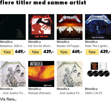
flere titler med samme artist
Metallica
Metallica
Metallica
Metallica
Metallica: 30th Anniversary… (2LP)
Kill 'Em All (Remaster) (LP)
Master Of Puppets (LP)
Ride The Lightning (Remaster) (LP)
Kjøp
Kjøp
Kjøp
Kjøp
649,-
429,-
469,-
429,-
Metallica
Metallica
Metallica
Metallica
…And Justice For All - LTD (2LP)
Reload (Remastered) - LTD (2LP)
…And Justice For All (CD)
S&M 2 (4LP)
Kjøp
Kjøp
Kjøp
Kjøp
Vis flere...
649,-
599,-
169,-
1 279,