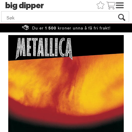
big
Du er
1 500
kroner unna å få fri frakt!