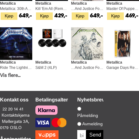
Metallica
Metallica
Metallica
Metallica
Metallica: 30th Anniversary… (2LP)
Kill 'Em All (Remaster) (LP)
…And Justice For All - LTD (2LP)
Master Of Puppets (LP)
Kjøp
Kjøp
Kjøp
Kjøp
649,-
429,-
649,-
469,-
Metallica
Metallica
Metallica
Metallica
Ride The Lightning (Remaster) (LP)
S&M 2 (4LP)
…And Justice For All (CD)
Garage Days Re-Revisited (MC)
Kjøp
Kjøp
Kjøp
Kjøp
Vis flere...
429,-
1 279,-
169,-
199,-
Kontakt oss
Betalingsalternativer
Nyhetsbrev
22 20 14 41
Kontaktskjema
Påmelding
Møllergata 3A,
Metallica
Metallica
Metallica
Metallica
Avmelding
0179 OSLO
Garage Days Re-Revisited (LP)
Reload (Remastered) Deluxe Box Set (5LP)
Kill 'Em All (CD)
Ride The Lightning (4LP+6CD+DVD)
Kjøp
Kjøp
Kjøp
Kjøp
399,-
3 799,-
149,-
3 649