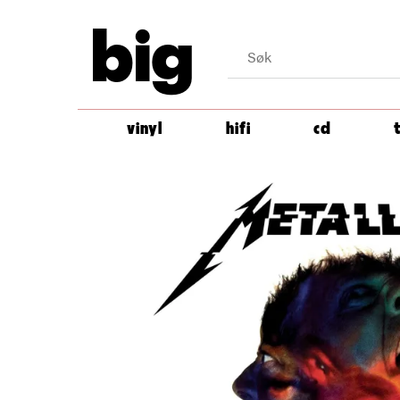
big
vinyl
hifi
cd