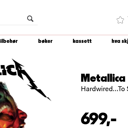
Du er
1 500
kroner unna å få fri frakt!
tilbehør
bøker
kassett
hva sk
Metallica
Hardwired…To S
699,-