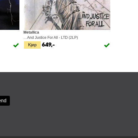
Metallica
…And Justice For All - LTD (2LP)
Kjøp
649,-