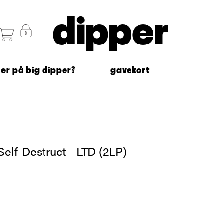
dipper
jer på big dipper?
gavekort
elf-Destruct - LTD (2LP)