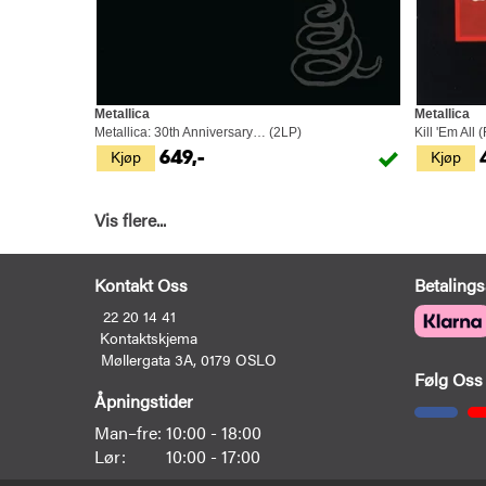
Metallica
Metallica
Metallica: 30th Anniversary… (2LP)
Kill 'Em All
Kjøp
Kjøp
649,-
Vis flere...
Kontakt Oss
Betalings
22 20 14 41
Kontaktskjema
Møllergata 3A, 0179 OSLO
Følg Oss
Åpningstider
Man–fre:
10:00 - 18:00
Lør:
10:00 - 17:00