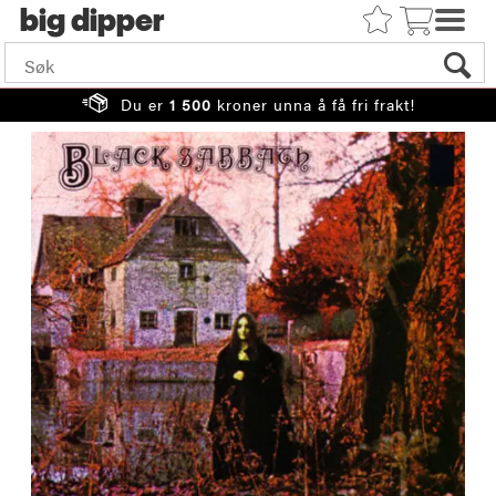
big
Du er
1 500
kroner unna å få fri frakt!