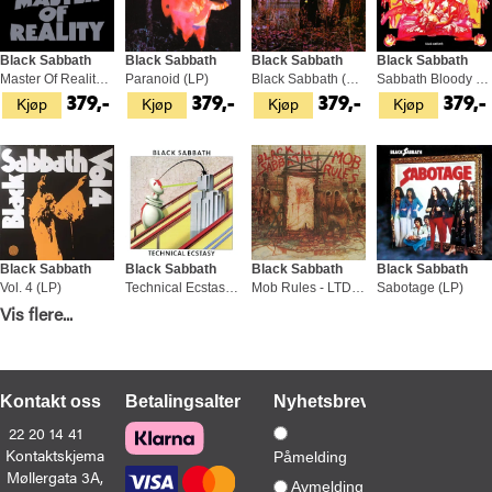
Black Sabbath
Black Sabbath
Black Sabbath
Black Sabbath
Master Of Reality (LP)
Paranoid (LP)
Black Sabbath (LP)
Sabbath Bloody Sabbath (LP)
Kjøp
Kjøp
Kjøp
Kjøp
379,-
379,-
379,-
379,-
Black Sabbath
Black Sabbath
Black Sabbath
Black Sabbath
Vol. 4 (LP)
Technical Ecstasy (LP)
Mob Rules - LTD (2LP)
Sabotage (LP)
Kjøp
Kjøp
Kjøp
Kjøp
Vis flere...
379,-
369,-
499,-
379,-
Kontakt oss
Betalingsalternativer
Nyhetsbrev
22 20 14 41
Kontaktskjema
Påmelding
Møllergata 3A,
Black Sabbath
Black Sabbath
Black Sabbath
Black Sabbath
Avmelding