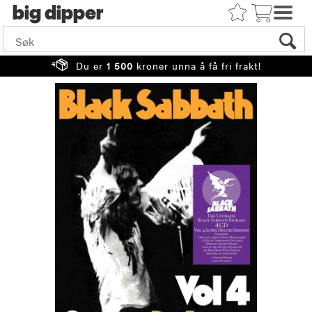
big
Du er
1 500
kroner unna å få fri frakt!