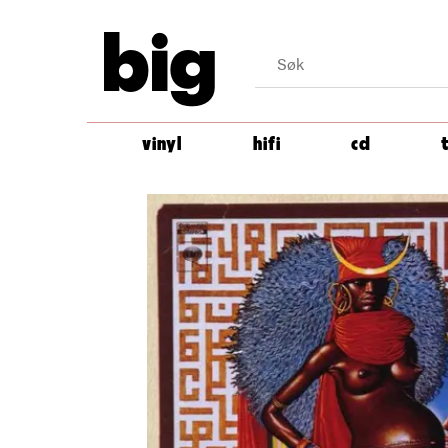
big
vinyl
hifi
cd