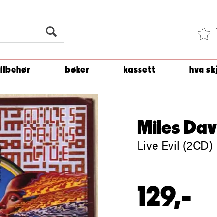
Du er
1 500
kroner unna å få fri frakt!
tilbehør
bøker
kassett
hva sk
Miles Dav
Live Evil (2CD)
129,-