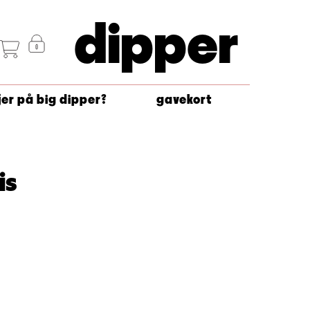
dipper
jer på big dipper?
gavekort
is