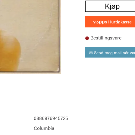
Kjøp
Bestillingsvare
✉ Send meg mail når var
0886976945725
Columbia