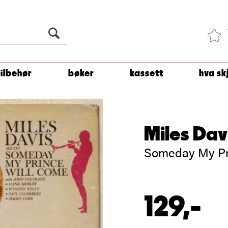
Du er
1 500
kroner unna å få fri frakt!
tilbehør
bøker
kassett
hva sk
Miles Dav
Someday My Pr
129,-