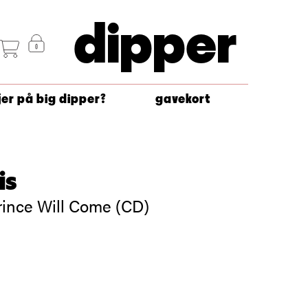
dipper
jer på big dipper?
gavekort
is
ince Will Come (CD)