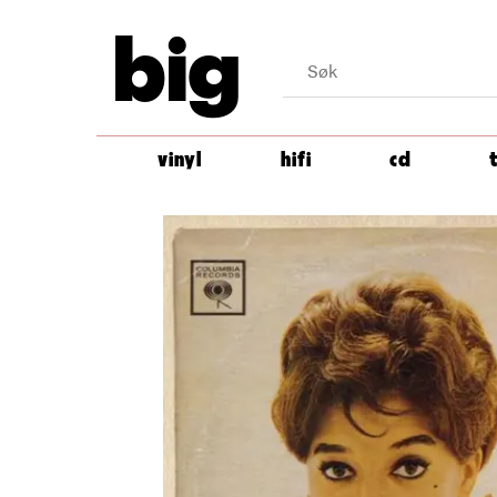
big
vinyl
hifi
cd