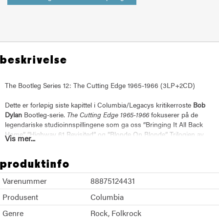
beskrivelse
The Bootleg Series 12: The Cutting Edge 1965-1966 (3LP+2CD)
Dette er forløpig siste kapittel i Columbia/Legacys kritikerroste
Bob
Dylan
Bootleg-serie.
The Cutting Edge 1965-1966
fokuserer på de
legendariske studioinnspillingene som ga oss ”Bringing It All Back
Home”, ”Highway 61 Revisited” og ”Blonde On Blonde”. Trilogien av
Vis mer...
Dylans mesterverk som sikret hans rykte som låtskriver og musiker
med enestående kraft, dybde og originalitet og som har påvirket både
produktinfo
kultur og populærmusikken. Alle opptak som er på denne utgivelsen
er tatt fra de originale studiotapene. Denne 3LP+2CD-versjonen gir
Varenummer
88875124431
oss en
Best of
av den komplette boksen som kun gis ut på CD.
Produsent
Columbia
Genre
Rock
Folkrock