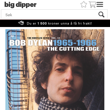
big
Du er
1 500
kroner unna å få fri frakt!