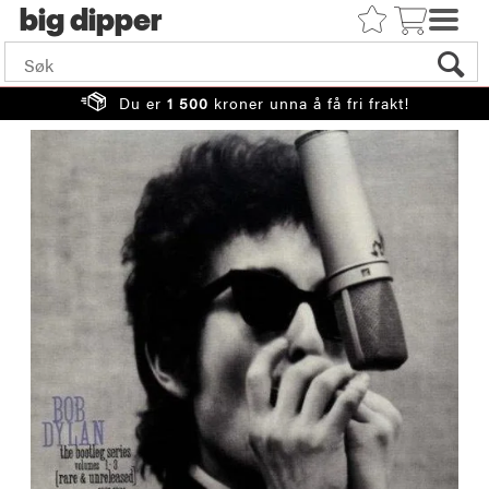
big
Du er
1 500
kroner unna å få fri frakt!