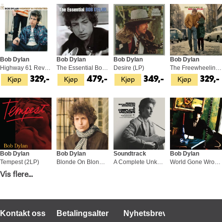
Bob Dylan
Bob Dylan
Bob Dylan
Bob Dylan
Highway 61 Revisited (LP)
The Essential Bob Dylan (2LP)
Desire (LP)
The Freewheelin' Bob Dylan (LP)
Kjøp
Kjøp
Kjøp
Kjøp
329,-
479,-
349,-
329,-
Bob Dylan
Bob Dylan
Soundtrack
Bob Dylan
Tempest (2LP)
Blonde On Blonde (2LP)
A Complete Unknown OST - LTD (LP)
World Gone Wrong (LP)
Kjøp
Kjøp
Kjøp
Kjøp
Vis flere...
529,-
429,-
399,-
399,-
Kontakt oss
Betalingsalternativer
Nyhetsbrev