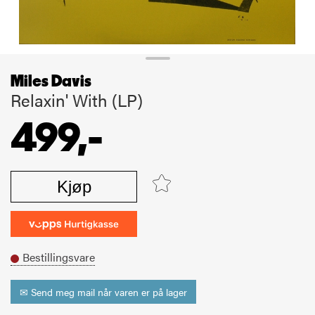
Miles Davis
Relaxin' With (LP)
499,-
Kjøp
Bestillingsvare
✉ Send meg mail når varen er på lager