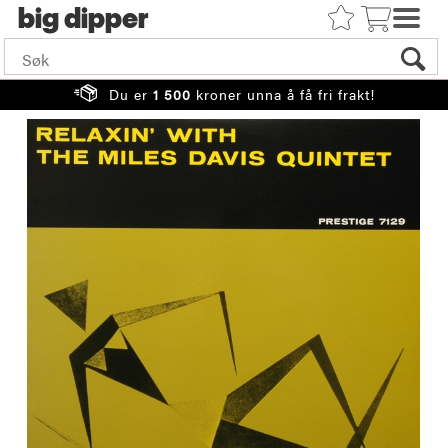
big
Du er
1 500
kroner unna å få fri frakt!