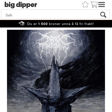
big
Du er
1 500
kroner unna å få fri frakt!