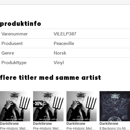
produktinfo
Varenummer
VILELP387
Produsent
Peaceville
Genre
Norsk
Produkttype
Vinyl
flere titler med samme artist
36%
Darkthrone
Darkthrone
Darkthrone
Darkthrone
Pre-Historic Metal - LTD (LP)
Pre-Historic Metal (LP)
Pre-Historic Metal - LTD (LP)
It Beckons Us All - Deluxe Box (LP+CD)