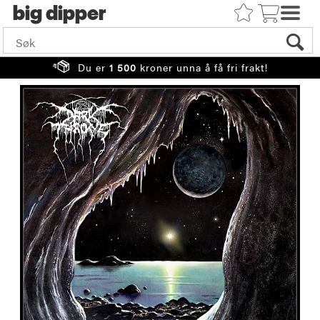
big
Du er
1 500
kroner unna å få fri frakt!