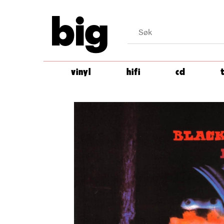
big
vinyl
hifi
cd