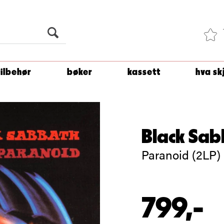
Du er
1 500
kroner unna å få fri frakt!
tilbehør
bøker
kassett
hva sk
Black Sa
Paranoid (2LP)
799,-