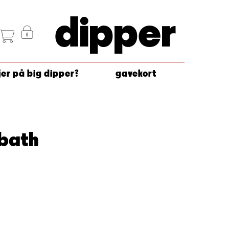
dipper
jer på big dipper?
gavekort
bbath