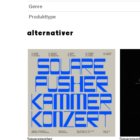
Genre
Produkttype
alternativer
Squarepusher
Squarepus