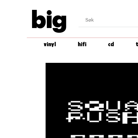
big
vinyl
hifi
cd