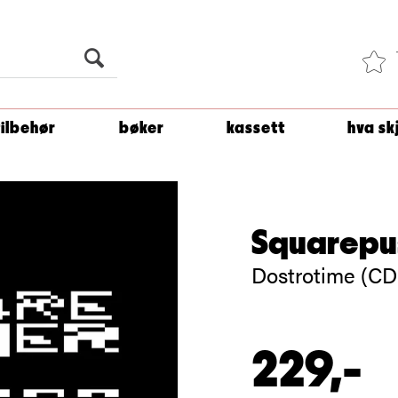
Du er
1 500
kroner unna å få fri frakt!
tilbehør
bøker
kassett
hva sk
Squarepu
Dostrotime (CD
229,-