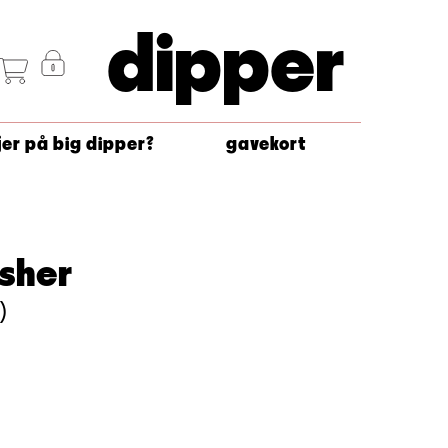
dipper
jer på big dipper?
gavekort
sher
)