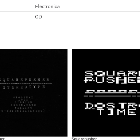
Electronica
CD
her
Squarepusher