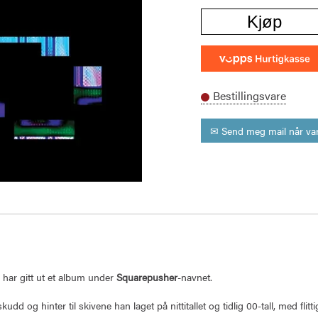
Kjøp
Bestillingsvare
✉ Send meg mail når var
 har gitt ut et album under
Squarepusher
-navnet.
udd og hinter til skivene han laget på nittitallet og tidlig 00-tall, med flitt