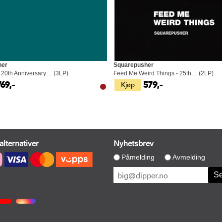
her
Squarepusher
 - 20th Anniversary… (3LP)
Feed Me Weird Things - 25th… (2LP)
Kjøp
769,-
579,-
alternativer
Nyhetsbrev
Påmelding
Avmelding