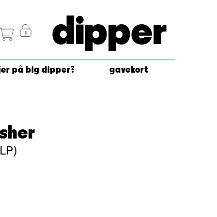
dipper
jer på big dipper?
gavekort
sher
(LP)