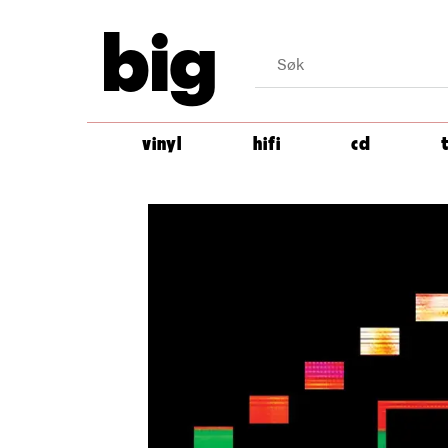
big
vinyl
hifi
cd