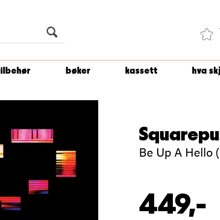
Du er
1 500
kroner unna å få fri frakt!
tilbehør
bøker
kassett
hva sk
Squarepu
Be Up A Hello 
449,-