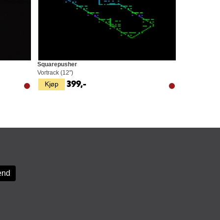
Squarepusher
Vortrack (12")
Kjøp
399,-