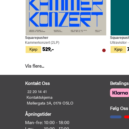
Squarepusher
Squarepus
Kammerkonzert (2LP)
Ultravisitor
Kjøp
Kjøp
529,-
Vis flere...
Kontakt Oss
Betalings
22 20 14 41
Kontaktskjema
Møllergata 3A, 0179 OSLO
Følg Oss
Åpningstider
Man–fre:
10:00 - 18:00
Lør:
10:00 - 17:00