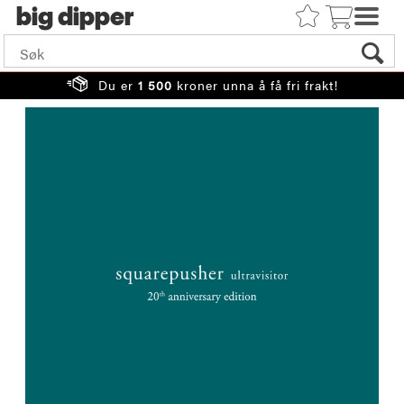
big
Du er
1 500
kroner unna å få fri frakt!