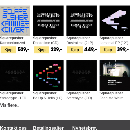
Squarepusher
Squarepusher
Squarepusher
Squarepusher
Kammerkonzert (2LP)
Dostrotime (CD)
Dostrotime (2LP)
Lamental EP (12")
Kjøp
Kjøp
Kjøp
Kjøp
529,-
229,-
449,-
399,-
Squarepusher
Squarepusher
Squarepusher
Squarepusher
Stereotype - LTD (2LP)
Be Up A Hello (LP)
Stereotype (CD)
Feed Me Weird Things - 25th… (2LP)
Kjøp
Kjøp
Kjøp
Kjøp
Vis flere...
569,-
449,-
279,-
579,-
Kontakt oss
Betalingsalternativer
Nyhetsbrev